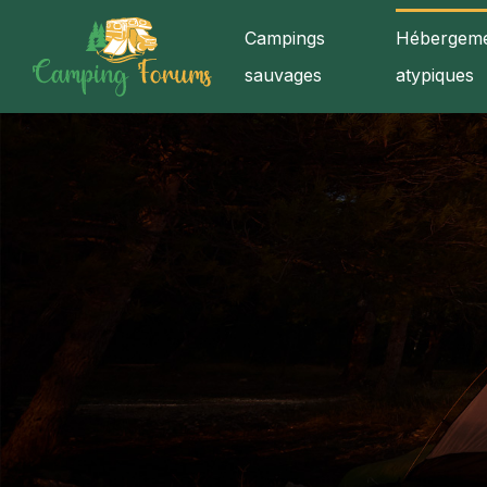
Campings
Hébergeme
sauvages
atypiques