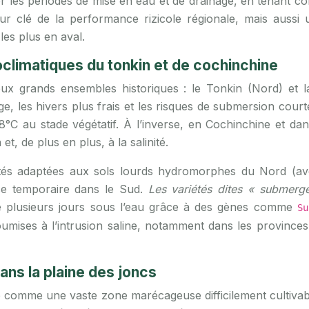
er les périodes de mise en eau et de drainage, en tenant co
ur clé de la performance rizicole régionale, mais aussi
es plus en aval.
climatiques du tonkin et de cochinchine
deux grands ensembles historiques : le Tonkin (Nord) et 
e, les hivers plus frais et les risques de submersion court
°C au stade végétatif. À l’inverse, en Cochinchine et dans
t, de plus en plus, à la salinité.
riétés adaptées aux sols lourds hydromorphes du Nord (a
se temporaire dans le Sud.
Les variétés dites « submerge
re plusieurs jours sous l’eau grâce à des gènes comme
Su
umises à l’intrusion saline, notamment dans les province
ans la plaine des joncs
comme une vaste zone marécageuse difficilement cultivabl