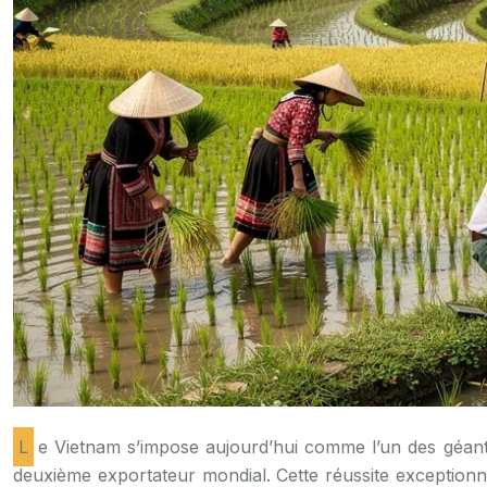
Le Vietnam s’impose aujourd’hui comme l’un des géants mondiaux de la riziculture, avec une production annuelle dépassant les 44 millions de tonnes et une position de
deuxième exportateur mondial. Cette réussite exceptionne