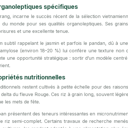
organoleptiques spécifiques
rang, incarne le succès récent de la sélection vietnamien
riz du monde pour ses qualités organoleptiques. Ses grains
risures et une excellente tenue.
m subtil rappelant le jasmin et parfois le pandan, dû à une
 amylose (environ 18–20 %) lui confère une texture non c
nte une opportunité stratégique : sortir d’un modèle cen
ient.
opriétés nutritionnelles
ionnels restent cultivés à petite échelle pour des raisons c
delta du fleuve Rouge. Ces riz à grain long, souvent légère
e les mets de fête.
Xoan présentent des teneurs intéressantes en micronutrimen
e riz semi-complet. Certains travaux de recherche menés