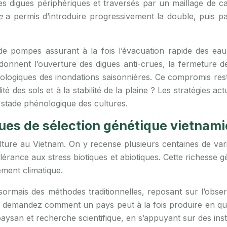
des digues périphériques et traversés par un maillage de 
e
a permis d’introduire progressivement la double, puis pa
e pompes assurant à la fois l’évacuation rapide des eaux
ordonnent l’ouverture des digues anti-crues, la fermeture d
ologiques des inondations saisonnières. Ce compromis reste
ité des sols et à la stabilité de la plaine ? Les stratégies ac
 stade phénologique des cultures.
iques de sélection génétique vietnam
ziculture au Vietnam. On y recense plusieurs centaines de v
olérance aux stress biotiques et abiotiques. Cette richesse 
ement climatique.
rmais des méthodes traditionnelles, reposant sur l’observ
emandez comment un pays peut à la fois produire en quant
aysan et recherche scientifique, en s’appuyant sur des insti