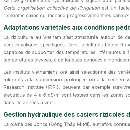
sein de groupements hydrauliques villageois pour planifi
Cette organisation collective de l’irrigation
est un facte
remontée saline qui menace progressivement les canaux l
Adaptations variétales aux conditions pédo
La riziculture au Vietnam s’est structurée autour de 
pédoclimatiques spécifiques. Dans le delta du fleuve Roug
capables de supporter des températures inférieures à 18
températures élevées, à de longues périodes d’inondation e
Les instituts vietnamiens ont ainsi sélectionné des va
tolérants à la submersion prolongée ou à la sécheres
Research Institute (IRRI), peuvent par exemple surviv
électrique de 4 à 6 dS/m sont testées dans les zones so
dans les années à venir.
Gestion hydraulique des casiers rizicoles d
La plaine des Joncs (Đồng Tháp Mười), autrefois connue 