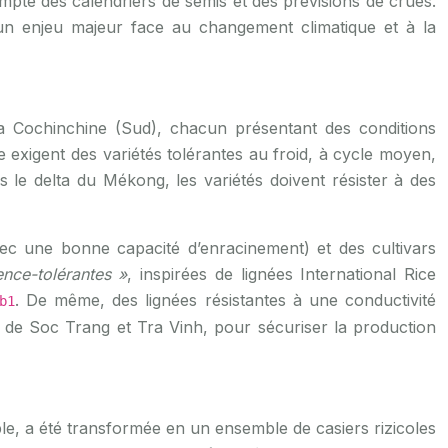
mpte des calendriers de semis et des prévisions de crues.
 un enjeu majeur face au changement climatique et à la
la Cochinchine (Sud), chacun présentant des conditions
e exigent des variétés tolérantes au froid, à cycle moyen,
 le delta du Mékong, les variétés doivent résister à des
vec une bonne capacité d’enracinement) et des cultivars
nce-tolérantes »
, inspirées de lignées International Rice
. De même, des lignées résistantes à une conductivité
b1
s de Soc Trang et Tra Vinh, pour sécuriser la production
e, a été transformée en un ensemble de casiers rizicoles