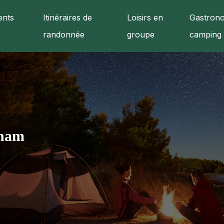
nts
Itinéraires de
Loisirs en
Gastrono
randonnée
groupe
camping
tnam